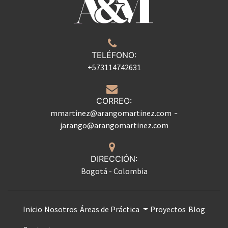
TELÉFONO:
+573114742631
CORREO:
mmartinez@arangomartinez.com
-
jarango@arangomartinez.com
DIRECCIÓN:
Bogotá - Colombia
Inicio
Nosotros
Áreas de Práctica
Proyectos
Blog