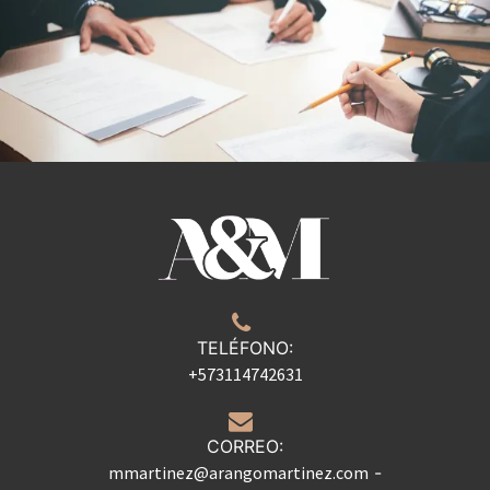
TELÉFONO:
+573114742631
CORREO:
mmartinez@arangomartinez.com
-